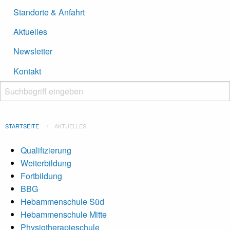
Standorte & Anfahrt
Aktuelles
Newsletter
Kontakt
Suchbegriff eingeben
Suche starten
STARTSEITE
AKTUELLES
Qualifizierung
Weiterbildung
Fortbildung
BBG
Hebammenschule Süd
Hebammenschule Mitte
Physiotherapieschule