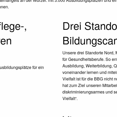
temangels an der Wurzel: mit 3.000 Ausbildungsplätzen und e
nnen.
lege-,
Drei Stando
ren
Bildungsca
Unsere drei Standorte Nord,
für Gesundheitsberufe. So ent
Ausbildung, Weiterbildung, Q
sbildungsplätze für ein
voneinander lernen und mite
Vielfalt ist für die BBG nich
hat zum Ziel unseren Mitarbe
diskriminierungsarmes und se
Vielfalt“.