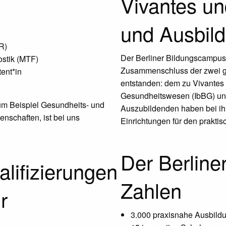
Vivantes un
und Ausbil
R)
Der Berliner Bildungscampus
ostik (MTF)
Zusammenschluss der zwei gr
ent*in
entstanden: dem zu Vivantes g
Gesundheitswesen (IbBG) un
um Beispiel Gesundheits- und
Auszubildenden haben bei ih
nschaften, ist bei uns
Einrichtungen für den praktis
Der Berline
lifizierungen
Zahlen
r
3.000 praxisnahe Ausbild