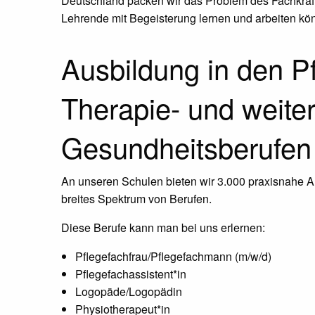
Deutschland packen wir das Problem des Fachkräf
Lehrende mit Begeisterung lernen und arbeiten kö
Ausbildung in den Pf
Therapie- und weite
Gesundheitsberufen
An unseren Schulen bieten wir 3.000 praxisnahe Au
breites Spektrum von Berufen.
Diese Berufe kann man bei uns erlernen:
Pflegefachfrau/Pflegefachmann (m/w/d)
Pflegefachassistent*in
Logopäde/Logopädin
Physiotherapeut*in