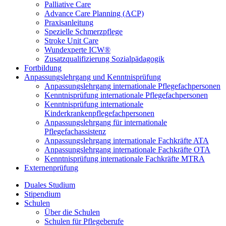
Palliative Care
Advance Care Planning (ACP)
Praxisanleitung
Spezielle Schmerzpflege
Stroke Unit Care
Wundexperte ICW®
Zusatzqualifizierung Sozialpädagogik
Fortbildung
Anpassungslehrgang und Kenntnisprüfung
Anpassungslehrgang internationale Pflegefachpersonen
Kenntnisprüfung internationale Pflegefachpersonen
Kenntnisprüfung internationale
Kinderkrankenpflegefachpersonen
Anpassungslehrgang für internationale
Pflegefachassistenz
Anpassungslehrgang internationale Fachkräfte ATA
Anpassungslehrgang internationale Fachkräfte OTA
Kenntnisprüfung internationale Fachkräfte MTRA
Externenprüfung
Duales Studium
Stipendium
Schulen
Über die Schulen
Schulen für Pflegeberufe