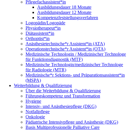
Pflegefachassistent*in
Ausbildungsdauer 18 Monate
Ausbildungsdauer 12 Monate
Kompetenzfeststellungsverfahren
Logopädin/Logopäde
Physiotherapeut*in
Diätassistent*in
Orthoptist*in
Anästhesietechnische*r Assistent*in (ATA)
Operationstechnische*r Assistent*in (OTA)
Medizinische Technologin / Medizinischer Technologe
für Funktionsdiagnostik (MTF)
Medizinische Technologin/medizinischer Technologe
für Radiologie (MTR)
Medizinische*r Sektions- und Präparationsassistent*in
(MSPA)
Weiterbildung & Qualifizierung
Über die Weiterbildung & Qualifizierung
Führungskompetenz und Transformation
Hygiene
Intensiv- und Anästhesiepflege (DKG)
Notfallpflege
Onkologie
Pädiatrische Intensivpflege und Anästhesie (DKG)
Basis Multiprofessionelle Palliative Care