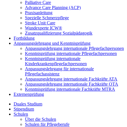
Palliative Care
Advance Care Planning (ACP)
Praxisanleitung
Spezielle Schmerzpflege
Stroke Unit Care
Wundexperte ICW®
Zusatzqualifizierung Sozialpädagogik
Fortbildung
Anpassungslehrgang und Kenntnisprüfung
Anpassungslehrgang internationale Pflegefachpersonen
Kenntnisprüfung internationale Pflegefachpersonen
Kenntnisprüfung internationale
Kinderkrankenpflegefachpersonen
Anpassungslehrgang für internationale
Pflegefachassistenz
Anpassungslehrgang internationale Fachkräfte ATA
Anpassungslehrgang internationale Fachkräfte OTA
Kenntnisprüfung internationale Fachkräfte MTRA
Externenprüfung
Duales Studium
Stipendium
Schulen
Über die Schulen
Schulen für Pflegeberufe