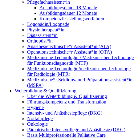
Pflegefachassistent*in
Ausbildungsdauer 18 Monate
Ausbildungsdauer 12 Monate
Kompetenzfeststellungsverfahren
Logopädin/Logopäde
Physiotherapeut*in
Diätassistent*in
Orthoptist*in
Anästhesietechnische*r Assistent*in (ATA)
Operationstechnische*r Assistent*in (OTA)
Medizinische Technologin / Medizinischer Technologe
für Funktionsdiagnostik (MTF)
Medizinische Technologin/medizinischer Technologe
für Radiologie (MTR)
Medizinische*r Sektions- und Präparationsassistent*in
(MSPA)
Weiterbildung & Qualifizierung
Über die Weiterbildung & Qualifizierung
Führungskompetenz und Transformation
Hygiene
Intensiv- und Anästhesiepflege (DKG)
Notfallpflege
Onkologie
Pädiatrische Intensivpflege und Anästhesie (DKG)
Basis Multiprofessionelle Palliative Care